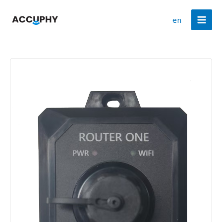
跳
MAI
首页
网络设备 Networking
至
en
动态鱼探仪
MEN
内
容