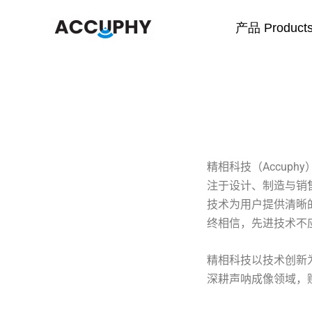
跳
首页
公司简介
至
动态鱼探仪
产品 Product
内
容
精相科技（Accup
注于设计、制造与销
技术为用户提供清晰
终相信，先进技术不
精相科技以技术创新
深耕声呐成像领域，